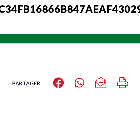
C34FB16866B847AEAF4302
PARTAGER