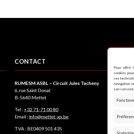
CONTACT
S
Pour offrir 
cookies pour
ces technol
RUMESM ASBL – Circuit Jules Tacheny
navigation ou
son consente
6, rue Saint Donat
B-5640 Mettet
Fonction
Tel :
+32 71-71 00 80
Email :
info@mettet-xp.be
Préféren
TVA : BE0409 501 435
Statistiq