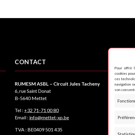
CONTACT
S
Pour offrir 
cookies pour
ces technol
RUMESM ASBL – Circuit Jules Tacheny
navigation ou
son consente
6, rue Saint Donat
B-5640 Mettet
Fonction
Tel :
+32 71-71 00 80
Email :
info@mettet-xp.be
Préféren
TVA : BE0409 501 435
Statistiq