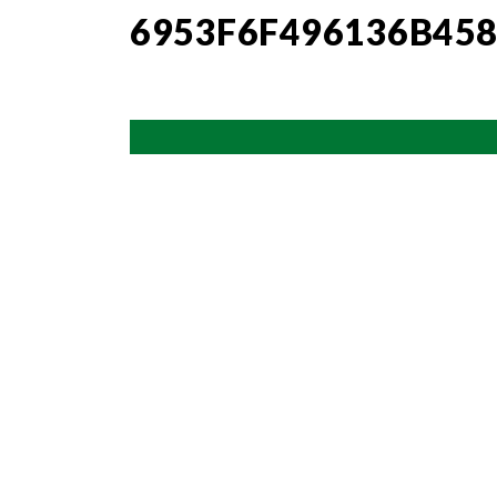
6953F6F496136B45