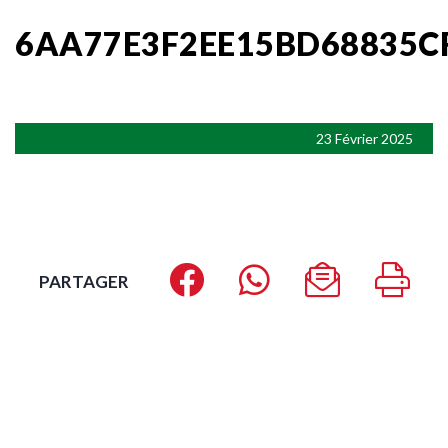
6AA77E3F2EE15BD68835C
23 Février 2025
PARTAGER