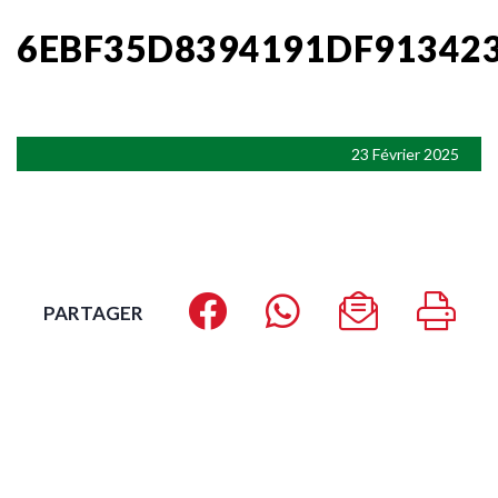
6EBF35D8394191DF91342
23 Février 2025
PARTAGER