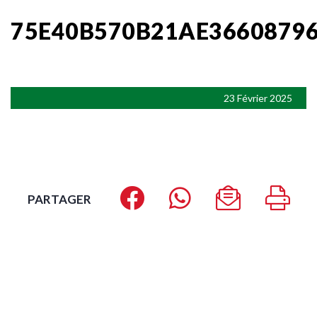
75E40B570B21AE3660879
23 Février 2025
PARTAGER