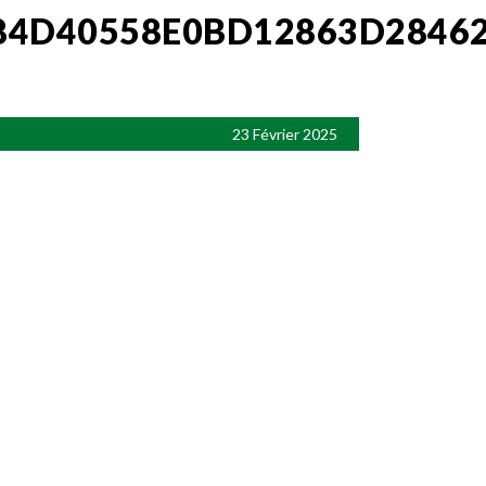
84D40558E0BD12863D2846
23 Février 2025