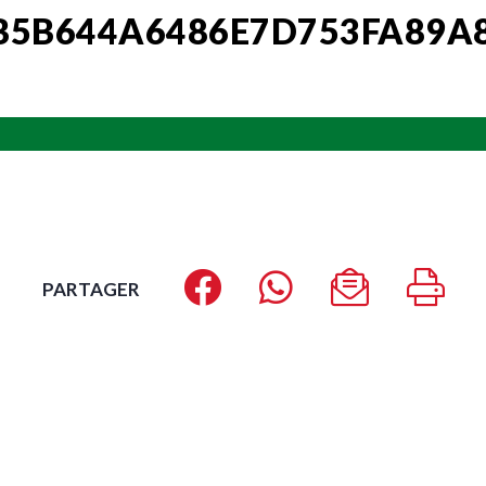
B5B644A6486E7D753FA89A
PARTAGER