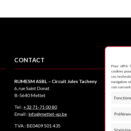
CONTACT
S
Pour offrir 
cookies pour
ces technol
RUMESM ASBL – Circuit Jules Tacheny
navigation ou
son consente
6, rue Saint Donat
B-5640 Mettet
Fonction
Tel :
+32 71-71 00 80
Email :
info@mettet-xp.be
Préféren
TVA : BE0409 501 435
Statistiq