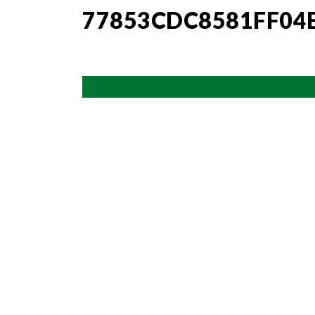
77853CDC8581FF04