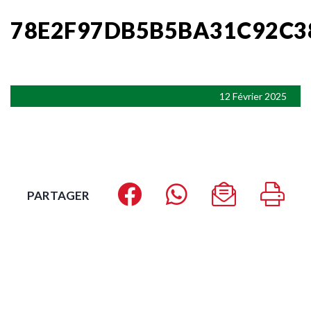
78E2F97DB5B5BA31C92C3
12 Février 2025
PARTAGER