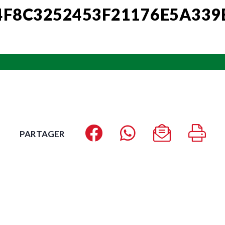
4F8C3252453F21176E5A33
PARTAGER