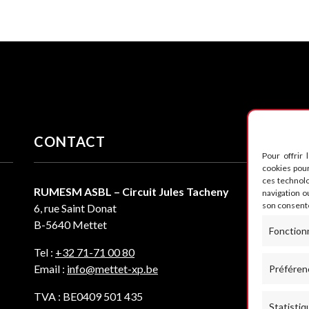
CONTACT
S
Pour offrir 
cookies pour
ces technol
RUMESM ASBL – Circuit Jules Tacheny
navigation ou
son consente
6, rue Saint Donat
B-5640 Mettet
Fonction
Tel :
+32 71-71 00 80
Email :
info@mettet-xp.be
Préféren
TVA : BE0409 501 435
Statistiq