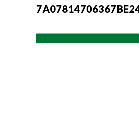
7A07814706367BE2