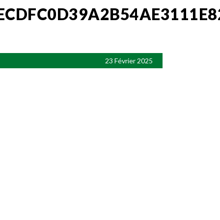
ECDFC0D39A2B54AE3111E8
23 Février 2025