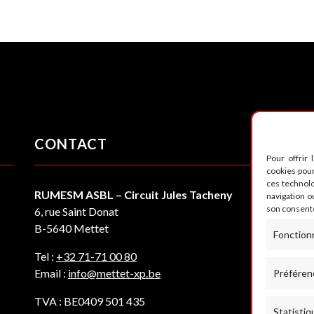
CONTACT
S
Pour offrir 
cookies pour
ces technol
RUMESM ASBL – Circuit Jules Tacheny
navigation ou
son consente
6, rue Saint Donat
B-5640 Mettet
Fonction
Tel :
+32 71-71 00 80
Email :
info@mettet-xp.be
Préféren
TVA : BE0409 501 435
Statistiq