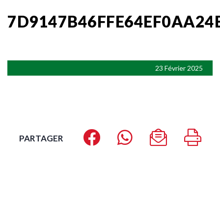
7D9147B46FFE64EF0AA24
23 Février 2025
PARTAGER