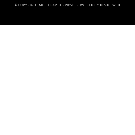
© COPYRIGHT METTET-XP.BE - 2026 | POWERED BY
INSIDE WEB