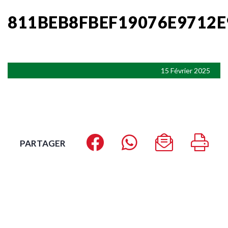
811BEB8FBEF19076E9712E
15 Février 2025
PARTAGER