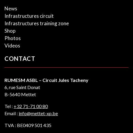
News
Infrastructures circuit
Infrastructures training zone
Shop
Photos
Videos
CONTACT
RUMESM ASBL – Circuit Jules Tacheny
6, rue Saint Donat
B-5640 Mettet
Tel :
+32 71-71 00 80
Email :
info@mettet-xp.be
TVA : BE0409 501 435