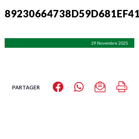
89230664738D59D681EF4
29 Novembre 2025
PARTAGER