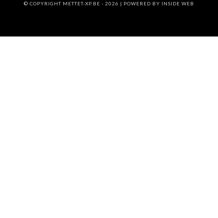
© COPYRIGHT METTET-XP.BE - 2026 | POWERED BY
INSIDE WEB