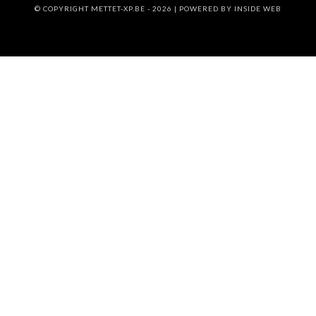
© COPYRIGHT METTET-XP.BE - 2026 | POWERED BY
INSIDE WEB