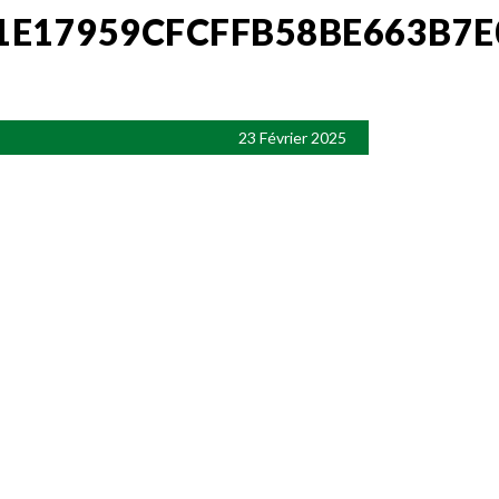
1E17959CFCFFB58BE663B7E
23 Février 2025