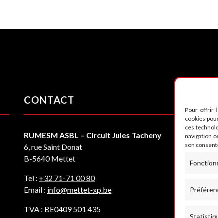
CONTACT
S
Pour offrir 
cookies pour
ces technol
RUMESM ASBL – Circuit Jules Tacheny
navigation ou
son consente
6, rue Saint Donat
B-5640 Mettet
Fonction
Tel :
+32 71-71 00 80
Email :
info@mettet-xp.be
Préféren
TVA : BE0409 501 435
Statistiq