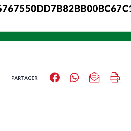
6767550DD7B82BB00BC67C
PARTAGER