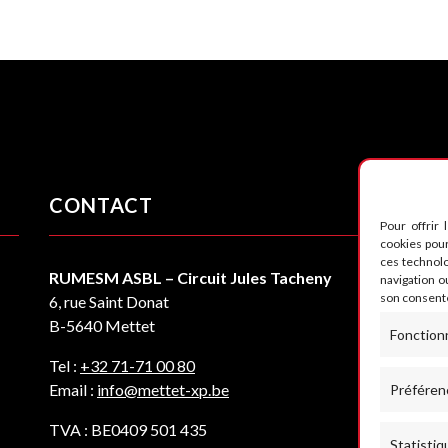
CONTACT
S
Pour offrir 
cookies pour
ces technol
RUMESM ASBL – Circuit Jules Tacheny
navigation ou
son consente
6, rue Saint Donat
B-5640 Mettet
Fonction
Tel :
+32 71-71 00 80
Email :
info@mettet-xp.be
Préféren
TVA : BE0409 501 435
Statistiq