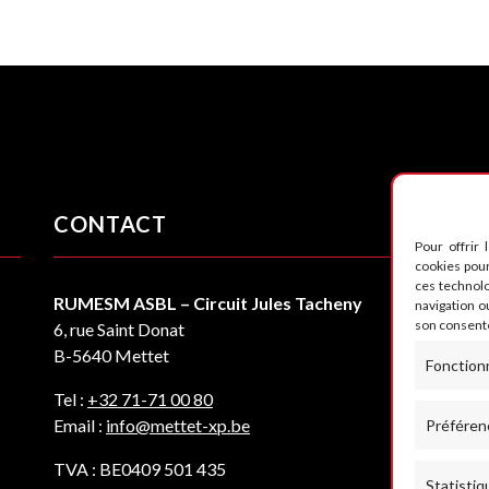
CONTACT
S
Pour offrir 
cookies pour
ces technol
RUMESM ASBL – Circuit Jules Tacheny
navigation ou
son consente
6, rue Saint Donat
B-5640 Mettet
Fonction
Tel :
+32 71-71 00 80
Email :
info@mettet-xp.be
Préféren
TVA : BE0409 501 435
Statistiq