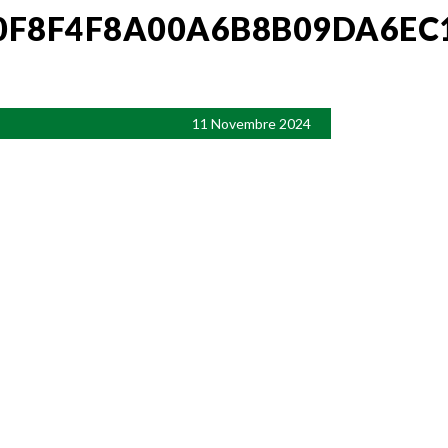
0F8F4F8A00A6B8B09DA6EC
11 Novembre 2024