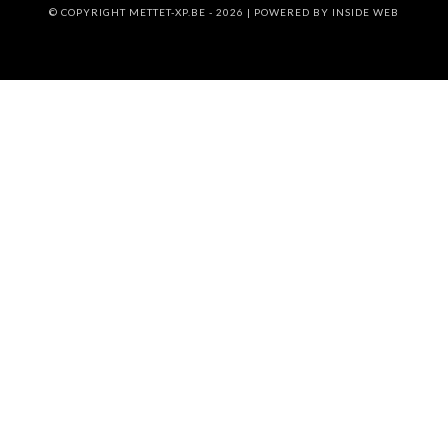
© COPYRIGHT METTET-XP.BE - 2026 | POWERED BY
INSIDE WEB