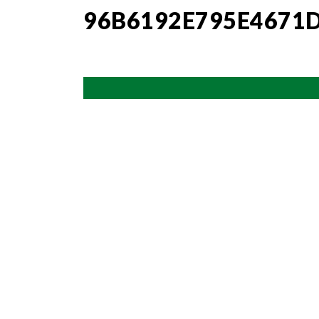
96B6192E795E4671