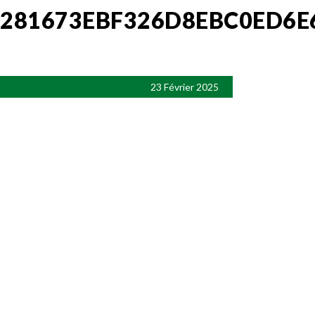
281673EBF326D8EBC0ED6E
23 Février 2025