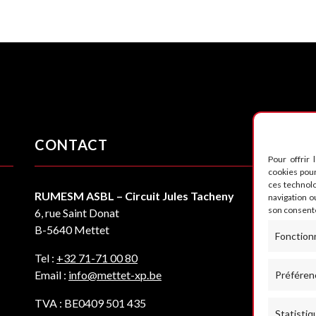
CONTACT
S
Pour offrir 
cookies pour
ces technol
RUMESM ASBL – Circuit Jules Tacheny
navigation ou
son consente
6, rue Saint Donat
B-5640 Mettet
Fonction
Tel :
+32 71-71 00 80
Email :
info@mettet-xp.be
Préféren
TVA : BE0409 501 435
Statistiq