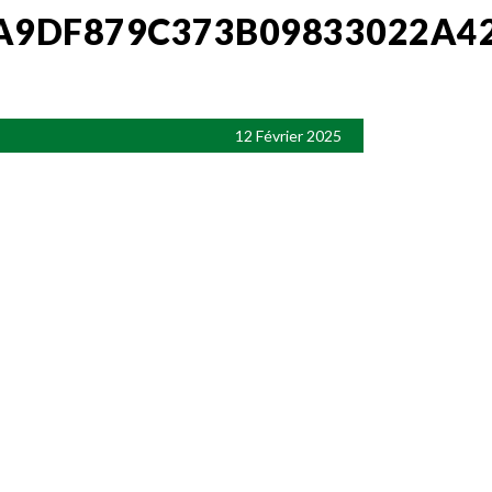
A9DF879C373B09833022A4
12 Février 2025