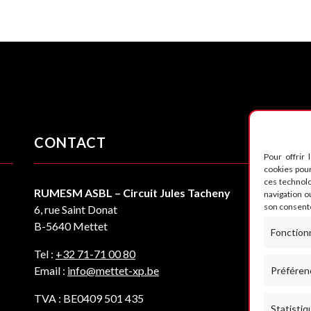
CONTACT
S
Pour offrir 
cookies pour
ces technol
RUMESM ASBL – Circuit Jules Tacheny
navigation ou
son consente
6, rue Saint Donat
B-5640 Mettet
Fonction
Tel :
+32 71-71 00 80
Email :
info@mettet-xp.be
Préféren
TVA : BE0409 501 435
Statistiq