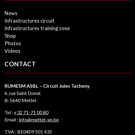
News
Infrastructures circuit
Infrastructures training zone
Shop
Photos
Videos
CONTACT
RUMESM ASBL – Circuit Jules Tacheny
6, rue Saint Donat
B-5640 Mettet
Tel :
+32 71-71 00 80
Email :
info@mettet-xp.be
TVA : BE0409 501 435