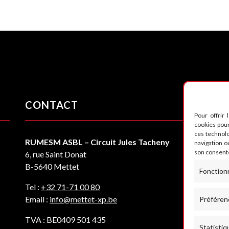
CONTACT
S
Pour offrir 
cookies pour
ces technol
RUMESM ASBL – Circuit Jules Tacheny
navigation ou
son consente
6, rue Saint Donat
B-5640 Mettet
Fonction
Tel :
+32 71-71 00 80
Email :
info@mettet-xp.be
Préféren
TVA : BE0409 501 435
Statistiq