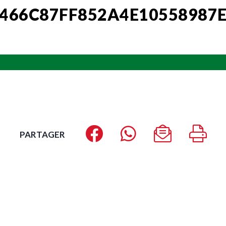
466C87FF852A4E10558987
PARTAGER