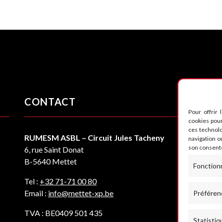
CONTACT
S
Pour offrir 
cookies pour
ces technol
RUMESM ASBL – Circuit Jules Tacheny
navigation ou
son consente
6, rue Saint Donat
B-5640 Mettet
Fonction
Tel :
+32 71-71 00 80
Email :
info@mettet-xp.be
Préféren
TVA : BE0409 501 435
Statistiq