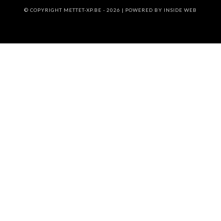
© COPYRIGHT METTET-XP.BE - 2026 | POWERED BY
INSIDE WEB