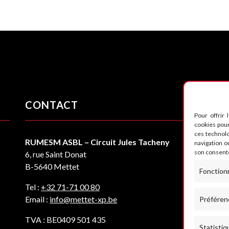
CONTACT
S
Pour offrir 
cookies pour
ces technol
RUMESM ASBL – Circuit Jules Tacheny
navigation ou
son consente
6, rue Saint Donat
B-5640 Mettet
Fonction
Tel :
+32 71-71 00 80
Email :
info@mettet-xp.be
Préféren
TVA : BE0409 501 435
Statistiq