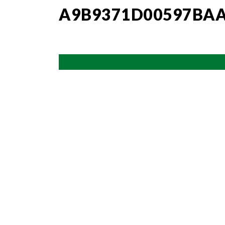
A9B9371D00597BA