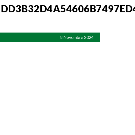
DD3B32D4A54606B7497ED
8 Novembre 2024