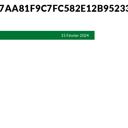
7AA81F9C7FC582E12B9523
15 Février 2024