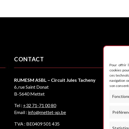
CONTACT
S
Pour offrir 
cookies pour
ces technol
RUMESM ASBL – Circuit Jules Tacheny
navigation ou
son consente
6, rue Saint Donat
B-5640 Mettet
Fonction
Tel :
+32 71-71 00 80
Email :
info@mettet-xp.be
Préféren
TVA : BE0409 501 435
Statistiq