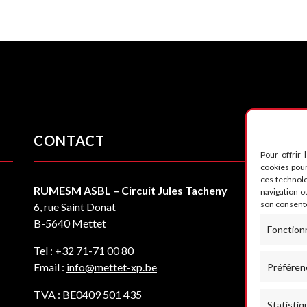
CONTACT
S
Pour offrir 
cookies pour
ces technol
RUMESM ASBL – Circuit Jules Tacheny
navigation ou
son consente
6, rue Saint Donat
B-5640 Mettet
Fonction
Tel :
+32 71-71 00 80
Email :
info@mettet-xp.be
Préféren
TVA : BE0409 501 435
Statistiq