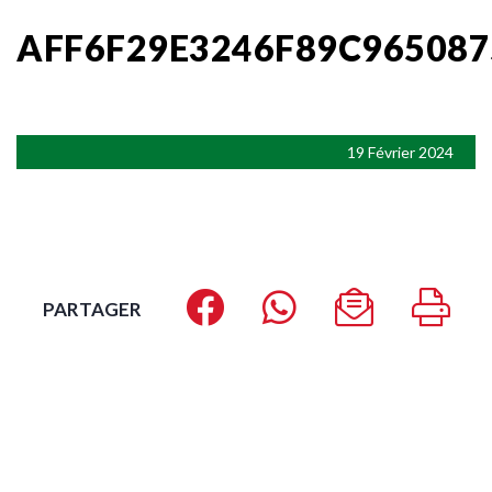
AFF6F29E3246F89C96508
19 Février 2024
PARTAGER