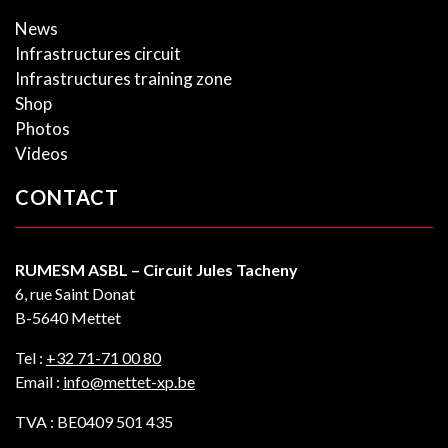
News
Infrastructures circuit
Infrastructures training zone
Shop
Photos
Videos
CONTACT
RUMESM ASBL – Circuit Jules Tacheny
6, rue Saint Donat
B-5640 Mettet
Tel :
+32 71-71 00 80
Email :
info@mettet-xp.be
TVA : BE0409 501 435