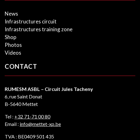
News
Infrastructures circuit
Infrastructures training zone
Shop
Photos
Videos
CONTACT
RUMESM ASBL – Circuit Jules Tacheny
6, rue Saint Donat
B-5640 Mettet
Tel :
+32 71-71 00 80
Email :
info@mettet-xp.be
TVA : BE0409 501 435