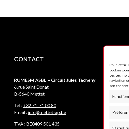
CONTACT
S
Pour offrir 
cookies pour
ces technol
RUMESM ASBL – Circuit Jules Tacheny
navigation ou
son consente
6, rue Saint Donat
B-5640 Mettet
Fonction
Tel :
+32 71-71 00 80
Email :
info@mettet-xp.be
Préféren
TVA : BE0409 501 435
Statistiq