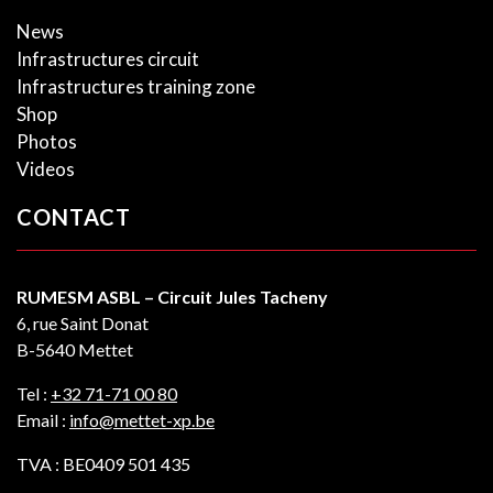
News
Infrastructures circuit
Infrastructures training zone
Shop
Photos
Videos
CONTACT
RUMESM ASBL – Circuit Jules Tacheny
6, rue Saint Donat
B-5640 Mettet
Tel :
+32 71-71 00 80
Email :
info@mettet-xp.be
TVA : BE0409 501 435