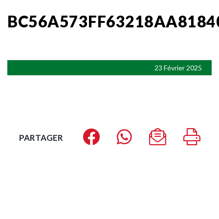
BC56A573FF63218AA8184
23 Février 2025
PARTAGER