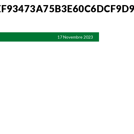
F93473A75B3E60C6DCF9D
17 Novembre 2023