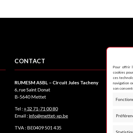
CONTACT
S
Pour offrir 
cookies pour
ces technol
RUMESM ASBL – Circuit Jules Tacheny
navigation ou
son consente
6, rue Saint Donat
B-5640 Mettet
Fonction
Tel :
+32 71-71 00 80
Email :
info@mettet-xp.be
Préféren
TVA : BE0409 501 435
Statistiq