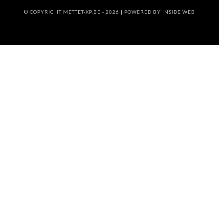
© COPYRIGHT METTET-XP.BE - 2026 | POWERED BY
INSIDE WEB