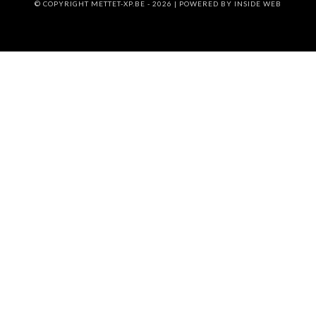
© COPYRIGHT METTET-XP.BE - 2026 | POWERED BY
INSIDE WEB