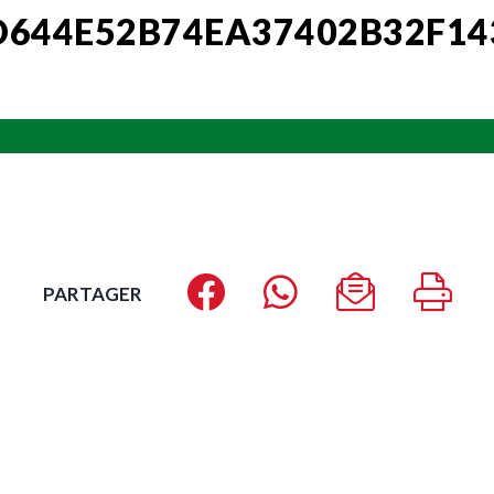
D644E52B74EA37402B32F1
PARTAGER