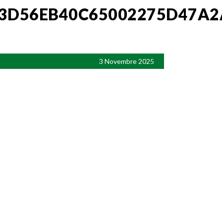
43D56EB40C65002275D47A2
3 Novembre 2025