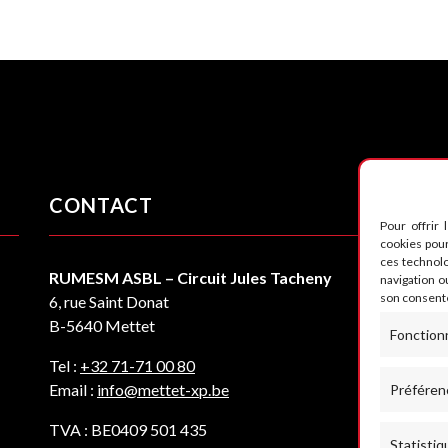
CONTACT
S
Pour offrir 
cookies pour
ces technol
RUMESM ASBL – Circuit Jules Tacheny
navigation ou
son consente
6, rue Saint Donat
B-5640 Mettet
Fonction
Tel :
+32 71-71 00 80
Email :
info@mettet-xp.be
Préféren
TVA : BE0409 501 435
Statistiq