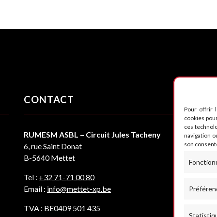
CONTACT
S
Pour offrir 
cookies pour
ces technol
RUMESM ASBL – Circuit Jules Tacheny
navigation ou
son consente
6, rue Saint Donat
B-5640 Mettet
Fonction
Tel :
+32 71-71 00 80
Email :
info@mettet-xp.be
Préféren
TVA : BE0409 501 435
Statistiq