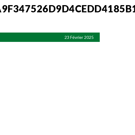
A9F347526D9D4CEDD4185B
23 Février 2025