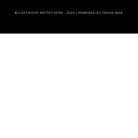
© COPYRIGHT METTET-XP.BE - 2026 | POWERED BY
INSIDE WEB