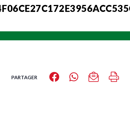
F06CE27C172E3956ACC535
PARTAGER