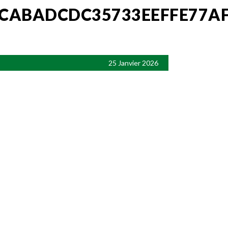
CABADCDC35733EEFFE77AF
25 Janvier 2026