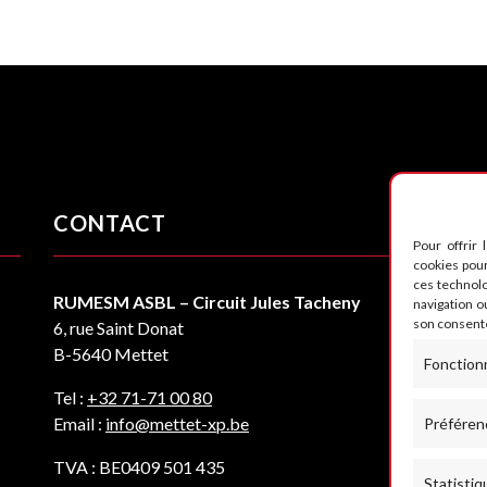
CONTACT
S
Pour offrir 
cookies pour
ces technol
RUMESM ASBL – Circuit Jules Tacheny
navigation ou
son consente
6, rue Saint Donat
B-5640 Mettet
Fonction
Tel :
+32 71-71 00 80
Email :
info@mettet-xp.be
Préféren
TVA : BE0409 501 435
Statistiq