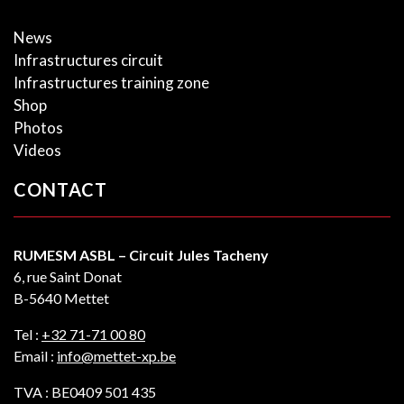
News
Infrastructures circuit
Infrastructures training zone
Shop
Photos
Videos
CONTACT
RUMESM ASBL – Circuit Jules Tacheny
6, rue Saint Donat
B-5640 Mettet
Tel :
+32 71-71 00 80
Email :
info@mettet-xp.be
TVA : BE0409 501 435