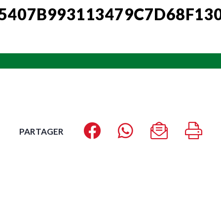
5407B993113479C7D68F13
PARTAGER