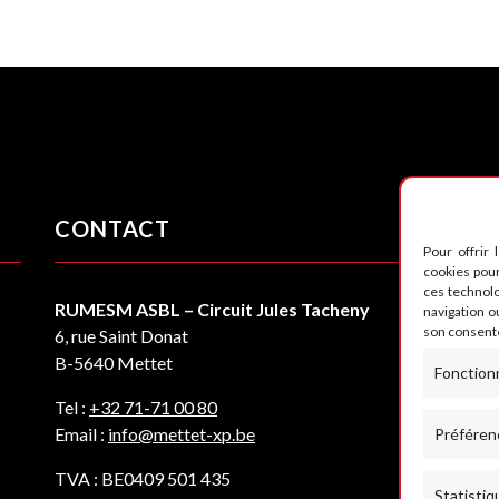
CONTACT
S
Pour offrir 
cookies pour
ces technol
RUMESM ASBL – Circuit Jules Tacheny
navigation ou
son consente
6, rue Saint Donat
B-5640 Mettet
Fonction
Tel :
+32 71-71 00 80
Email :
info@mettet-xp.be
Préféren
TVA : BE0409 501 435
Statistiq