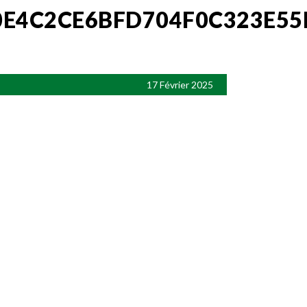
0E4C2CE6BFD704F0C323E55
17 Février 2025