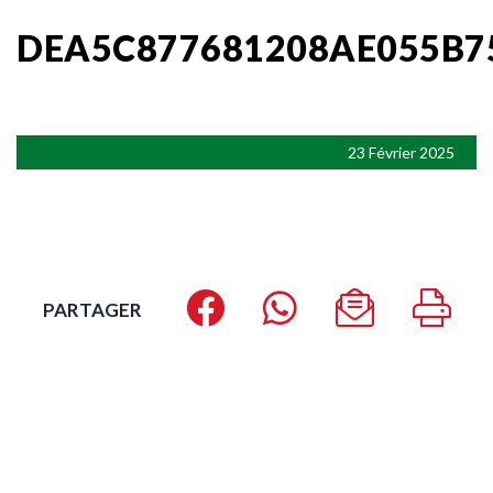
DEA5C877681208AE055B7
23 Février 2025
PARTAGER