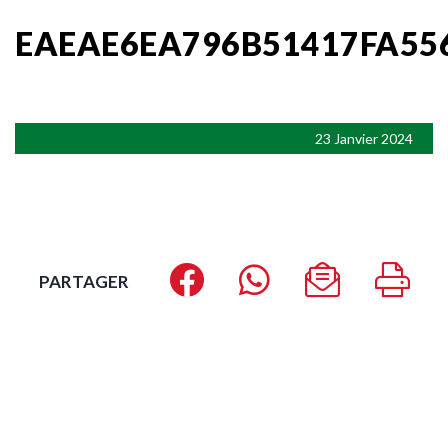
EAEAE6EA796B51417FA55
23 Janvier 2024
PARTAGER