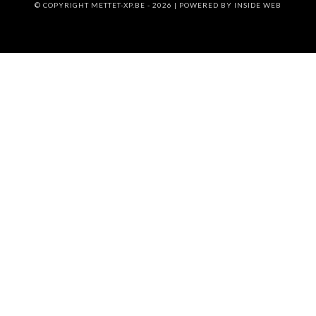
© COPYRIGHT METTET-XP.BE - 2026 | POWERED BY
INSIDE WEB