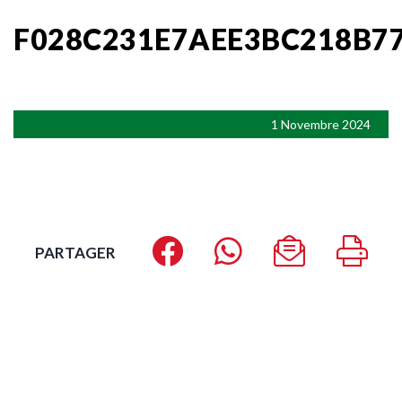
F028C231E7AEE3BC218B7
1 Novembre 2024
PARTAGER