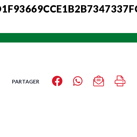
D1F93669CCE1B2B7347337F
PARTAGER