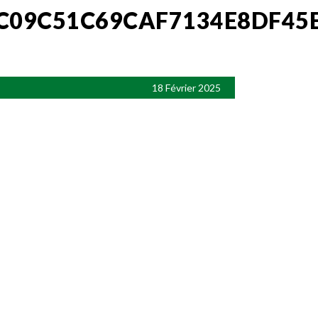
C09C51C69CAF7134E8DF45
18 Février 2025