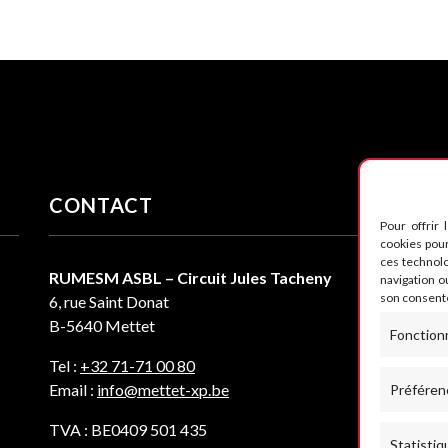
CONTACT
S
Pour offrir 
cookies pour
ces technol
RUMESM ASBL – Circuit Jules Tacheny
navigation ou
son consente
6, rue Saint Donat
B-5640 Mettet
Fonction
Tel :
+32 71-71 00 80
Email :
info@mettet-xp.be
Préféren
TVA : BE0409 501 435
Statistiq