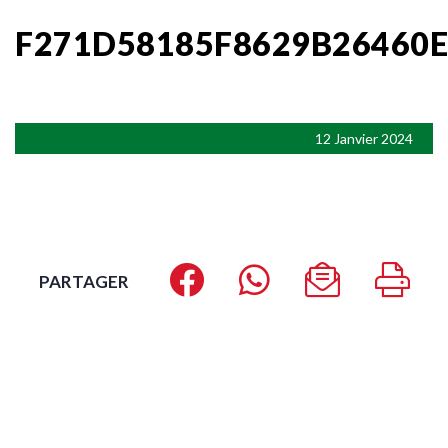
F271D58185F8629B26460
12 Janvier 2024
PARTAGER