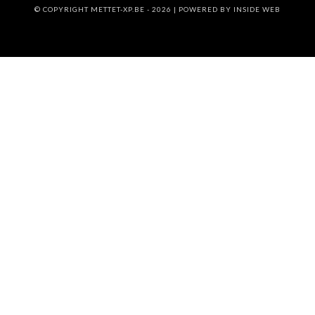
© COPYRIGHT METTET-XP.BE - 2026 | POWERED BY
INSIDE WEB