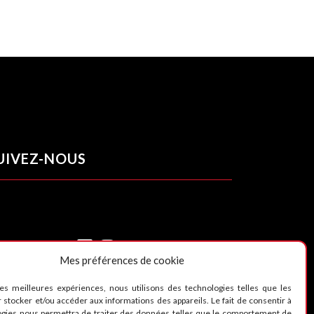
UIVEZ-NOUS
Mes préférences de cookie
les meilleures expériences, nous utilisons des technologies telles que les
 stocker et/ou accéder aux informations des appareils. Le fait de consentir à
ogies nous permettra de traiter des données telles que le comportement de