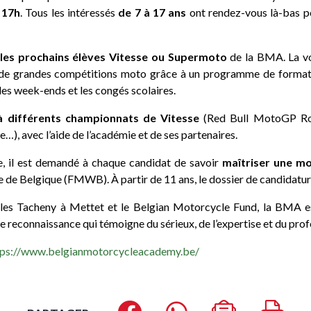
 17h
. Tous les intéressés
de 7 à 17 ans
ont rendez-vous là-bas pou
 les prochains élèves Vitesse ou Supermoto
de la BMA. La vo
rs de grandes compétitions moto grâce à un programme de formati
 les week-ends et les congés scolaires.
 à différents championnats de Vitesse
(Red Bull MotoGP Ro
), avec l’aide de l’académie et de ses partenaires.
ge, il est demandé à chaque candidat de savoir
maîtriser une m
 de Belgique (FMWB). À partir de 11 ans, le dossier de candidatu
les Tacheny à Mettet et le Belgian Motorcycle Fund, la BMA 
ne reconnaissance qui témoigne du sérieux, de l’expertise et du prof
ps://www.belgianmotorcycleacademy.be/