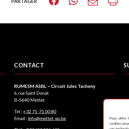
PARTAGER
CONTACT
S
RUMESM ASBL – Circuit Jules Tacheny
6, rue Saint Donat
B-5640 Mettet
Tel :
+32 71-71 00 80
Email :
info@mettet-xp.be
Pour offrir 
cookies pour
ces technol